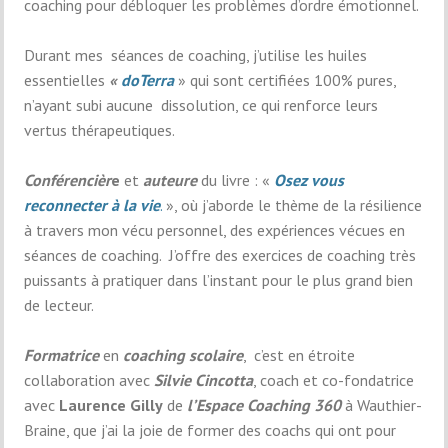
coaching pour débloquer les problèmes d’ordre émotionnel.
Durant mes séances de coaching, j’utilise les huiles
essentielles
«
doTerra
» qui sont certifiées 100% pures,
n’ayant subi aucune dissolution, ce qui renforce leurs
vertus thérapeutiques.
Conférencièr
e
et
auteure
du livre : «
Osez vous
reconnecter à la vie
.
», où j’aborde le thème de la résilience
à travers mon vécu personnel, des expériences vécues en
séances de coaching. J’offre des exercices de coaching très
puissants à pratiquer dans l’instant pour le plus grand bien
de lecteur.
Formatrice
en
coaching scolaire
, c’est en étroite
collaboration avec
Silvie Cincotta
, coach et co-fondatrice
avec
Laurence Gilly
de
l’Espace Coaching 360
à Wauthier-
Braine, que j’ai la joie de former des coachs qui ont pour