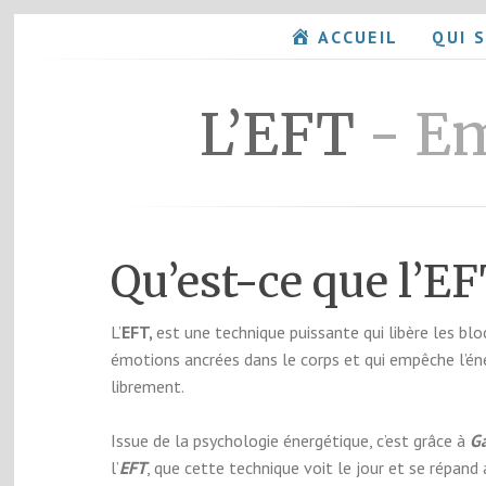
ACCUEIL
QUI S
L’EFT
- E
Qu’est-ce que l’EF
L’
EFT,
est une technique puissante qui libère les bl
émotions ancrées dans le corps et qui empêche l’éner
librement.
Issue de la psychologie énergétique, c’est grâce à
Ga
l’
EFT
, que cette technique voit le jour et se répand