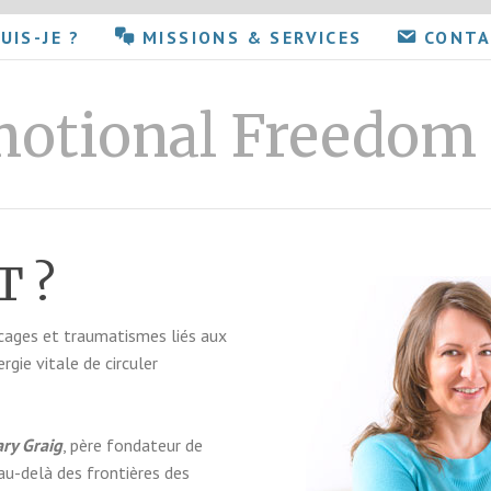
UIS-JE ?
MISSIONS & SERVICES
CONT
motional Freedom
T ?
ocages et traumatismes liés aux
gie vitale de circuler
ry Graig
, père fondateur de
 au-delà des frontières des